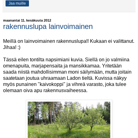
Jaa muille
maanantai 11. kesäkuuta 2012
rakennuslupa lainvoimainen
Meillä on lainvoimainen rakennuslupa!! Kukaan ei valittanut.
Jihaa! :)
Tässä eilen tontilta napsimiani kuvia. Siellä on jo valmiina
omenapuita, marjapensaita ja mansikkamaa. Yritetään
saada niistä mahdollisimman moni säilymään, mutta joitain
saatetaan joutua uhraamaan Ladon tieltä. Kuvissa näkyy
myös punainen "kaivokoppi" ja vihreä varasto, joka tulee
olemaan oiva apu rakennusvaiheessa.