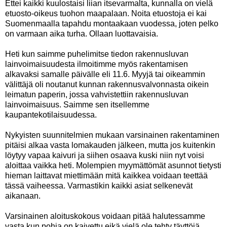
Ettei kaikki kuulostaisi liian itsevarmalta, kunnalla on vielä
etuosto-oikeus tuohon maapalaan. Noita etuostoja ei kai
Suomenmaalla tapahdu montaakaan vuodessa, joten pelko
on varmaan aika turha. Ollaan luottavaisia.
Heti kun saimme puhelimitse tiedon rakennusluvan
lainvoimaisuudesta ilmoitimme myös rakentamisen
alkavaksi samalle päivälle eli 11.6. Myyjä tai oikeammin
välittäjä oli noutanut kunnan rakennusvalvonnasta oikein
leimatun paperin, jossa vahvistettiin rakennusluvan
lainvoimaisuus. Saimme sen itsellemme
kaupantekotilaisuudessa.
Nykyisten suunnitelmien mukaan varsinainen rakentaminen
pitäisi alkaa vasta lomakauden jälkeen, mutta jos kuitenkin
löytyy vapaa kaivuri ja siihen osaava kuski niin nyt voisi
aloittaa vaikka heti. Molempien myymättömät asunnot tietysti
hieman laittavat miettimään mitä kaikkea voidaan teettää
tässä vaiheessa. Varmastikin kaikki asiat selkenevät
aikanaan.
Varsinainen aloituskokous voidaan pitää halutessamme
vasta kun pohja on kaivettu eikä vielä ole tehty täyttöjä.