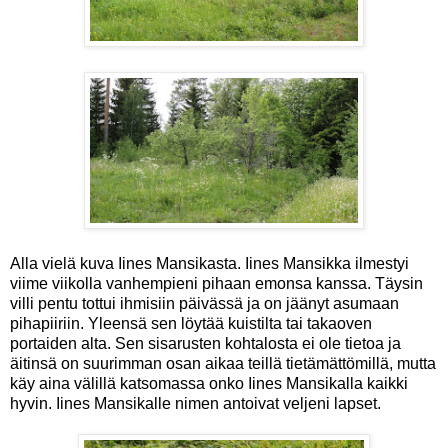
Alla vielä kuva Iines Mansikasta. Iines Mansikka ilmestyi
viime viikolla vanhempieni pihaan emonsa kanssa. Täysin
villi pentu tottui ihmisiin päivässä ja on jäänyt asumaan
pihapiiriin. Yleensä sen löytää kuistilta tai takaoven
portaiden alta. Sen sisarusten kohtalosta ei ole tietoa ja
äitinsä on suurimman osan aikaa teillä tietämättömillä, mutta
käy aina välillä katsomassa onko Iines Mansikalla kaikki
hyvin. Iines Mansikalle nimen antoivat veljeni lapset.