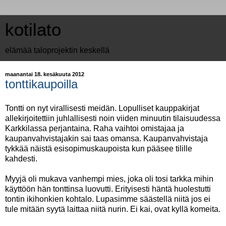
kotilato
elämää taloprojektin keskellä
maanantai 18. kesäkuuta 2012
tonttikaupoilla
Tontti on nyt virallisesti meidän. Lopulliset kauppakirjat
allekirjoitettiin juhlallisesti noin viiden minuutin tilaisuudessa
Karkkilassa perjantaina. Raha vaihtoi omistajaa ja
kaupanvahvistajakin sai taas omansa. Kaupanvahvistaja
tykkää näistä esisopimuskaupoista kun pääsee tilille
kahdesti.
Myyjä oli mukava vanhempi mies, joka oli tosi tarkka mihin
käyttöön hän tonttinsa luovutti. Erityisesti häntä huolestutti
tontin ikihonkien kohtalo. Lupasimme säästellä niitä jos ei
tule mitään syytä laittaa niitä nurin. Ei kai, ovat kyllä komeita.