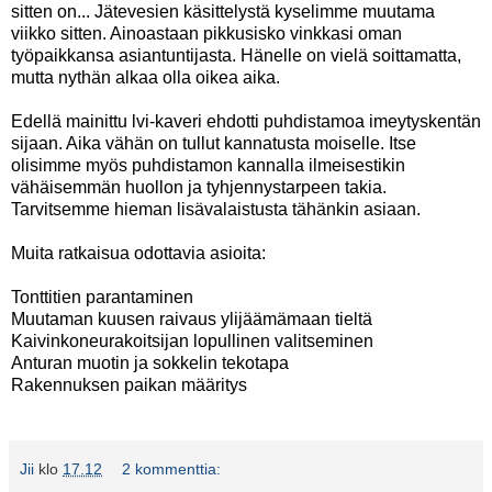
sitten on... Jätevesien käsittelystä kyselimme muutama
viikko sitten. Ainoastaan pikkusisko vinkkasi oman
työpaikkansa asiantuntijasta. Hänelle on vielä soittamatta,
mutta nythän alkaa olla oikea aika.
Edellä mainittu lvi-kaveri ehdotti puhdistamoa imeytyskentän
sijaan. Aika vähän on tullut kannatusta moiselle. Itse
olisimme myös puhdistamon kannalla ilmeisestikin
vähäisemmän huollon ja tyhjennystarpeen takia.
Tarvitsemme hieman lisävalaistusta tähänkin asiaan.
Muita ratkaisua odottavia asioita:
Tonttitien parantaminen
Muutaman kuusen raivaus ylijäämämaan tieltä
Kaivinkoneurakoitsijan lopullinen valitseminen
Anturan muotin ja sokkelin tekotapa
Rakennuksen paikan määritys
Jii
klo
17.12
2 kommenttia: