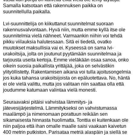
Samalla katsotaan että rakennuksen paikka on
suunnitellulla paikalla.
Lvi-suunnittelija on kiikuttanut suunnitelmat suoraan
rakennusvalvontaan. Hyvä niin, mutta emme kyllä itse ole
suunnitelmia vielä nähneet. Varmaankin niihin voi tehdä
pikku viilauksia halutessaan. Sitä ei tiedetä, ovatko
muutokset maksullisia vai ei. Kyseessä on sama lvi-
urakoitsija, jolta on joutunut pyytämään suunnitelmaa ja
tarjousta useita kertoja. Emme vieläkään osaa sanoa, onko
oikein suosia paikallista yrittäjää, joka on selvästikin
ylityöllistetty. Rakentamisen aikana voi tulla ajoitusongelmia
jos kuka tahansa urakoitsijoista on epäluotettava. No, häntä
ei ole vielä valittu, mutta jos valitaan niin saattaa olla että
joudumme katumaan valintaa vielä monesti.
Seuraavaksi pitäisi vahvistaa lämmitys- ja
jätevesijärjestelmä. Lämmitykseksi on vahvistumassa
maalämpö ja nimenomaan porattuun reikään sen
sikamaisesta hinnasta huolimatta. Tonttia ei kuitenkaan ole
niin paljoa että ihan omalle maalle saisi vaakaan kaivetun
400 metrin putkiston. Parisataa metriä alaspäin ja siellä se