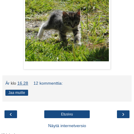
Är
klo
16.28
12 kommenttia:
Jaa muille
‹
›
Etusivu
Näytä internetversio